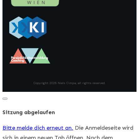
Copyright
2026
Niels Cimpa
, all rights reserved.
Dialog
schließen
Sitzung abgelaufen
Bitte melde dich erneut an.
Die Anmeldeseite wird
sich in einem neuen Tab öffnen. Nach dem