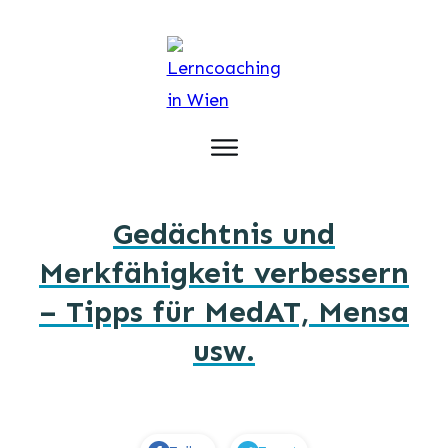
Home
Lerncoaching Angebote
Gedächtnis und
Lerncoach Ausbildung
Blog
Kontakt
Merkfähigkeit verbessern
– Tipps für MedAT, Mensa
usw.